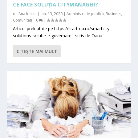
CE FACE SOLUȚIA CITYMANAGER?
de
Ana Ionica
|
ian. 13, 2020
|
Administratie publica
,
Business
,
Comunitati
|
0
|
Articol preluat de pe https://start-up.ro/smartcity-
solutions-solutie-e-guvernare , scris de Oana...
CITEŞTE MAI MULT