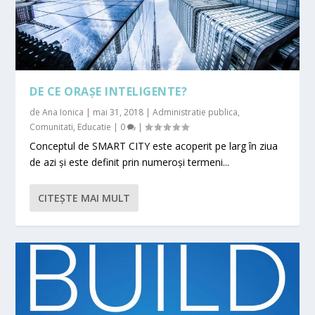
DE CE ORAȘE INTELIGENTE?
de
Ana Ionica
|
mai 31, 2018
|
Administratie publica
,
Comunitati
,
Educatie
|
0
|
Conceptul de SMART CITY este acoperit pe larg în ziua
de azi și este definit prin numeroși termeni...
CITEŞTE MAI MULT