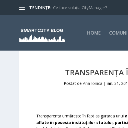
TENDINȚE:
Ce face soluția CityManager?
HOME
COMUNI
TRANSPARENȚA Î
Postat de
Ana Ionica
|
ian. 31, 20
Transparenţa urmăreşte în fapt asigurarea unui
a
aflate în posesia instituţiilor statului, part