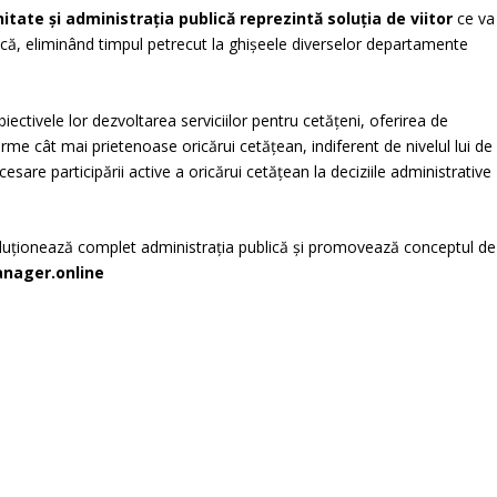
nitate şi administraţia publică reprezintă soluția de viitor
ce va
blică, eliminând timpul petrecut la ghişeele diverselor departamente
iectivele lor dezvoltarea serviciilor pentru cetăţeni, oferirea de
forme cât mai prietenoase oricărui cetăţean, indiferent de nivelul lui de
esare participării active a oricărui cetăţean la deciziile administrative
luționează complet administrația publică și promovează conceptul de
nager.online