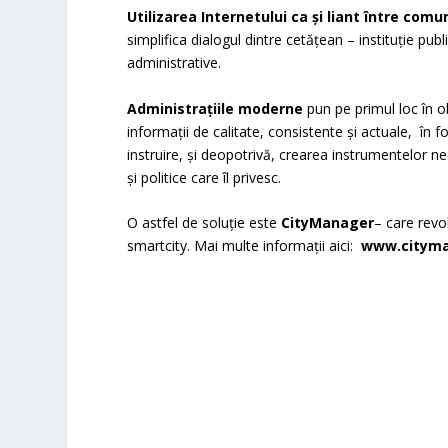
Utilizarea Internetului ca şi liant între comu
simplifica dialogul dintre cetăţean – instituţie pu
administrative.
Administraţiile moderne
pun pe primul loc în ob
informaţii de calitate, consistente şi actuale, în 
instruire, şi deopotrivă, crearea instrumentelor nec
şi politice care îl privesc.
O astfel de soluție este
CityManager
– care revo
smartcity. Mai multe informații aici:
www.cityma