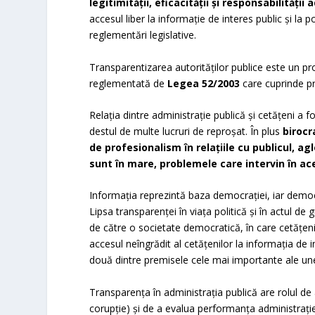
legitimității, eficacităţii şi responsabilităţi
accesul liber la informație de interes public și la p
reglementări legislative.
Transparentizarea autorităţilor publice este un p
reglementată de
Legea 52/2003
care cuprinde pr
Relaţia dintre administraţie publică și cetăţeni a
destul de multe lucruri de reproşat. În plus
birocr
de profesionalism în relaţiile cu publicul, a
sunt în mare, problemele care intervin în ac
Informaţia reprezintă baza democraţiei, iar democra
Lipsa transparenţei în viaţa politică şi în actul d
de către o societate democratică, în care cetăţenii
accesul neîngrădit al cetăţenilor la informaţia de i
două dintre premisele cele mai importante ale une
Transparenţa în administrația publică are rolul de 
corupţie) şi de a evalua performanţa administraţie