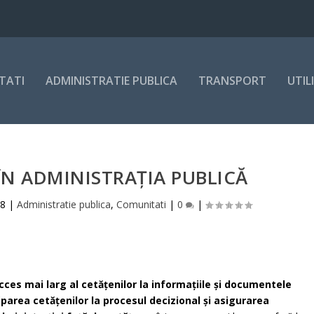
TATI
ADMINISTRATIE PUBLICA
TRANSPORT
UTIL
N ADMINISTRAȚIA PUBLICĂ
18
|
Administratie publica
,
Comunitati
|
0
|
cces mai larg al cetăţenilor la informaţiile şi documentele
iciparea cetăţenilor la procesul decizional şi asigurarea