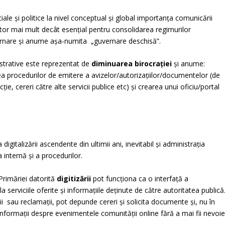
le și politice la nivel conceptual și global importanţa comunicării
actor mai mult decât esențial pentru consolidarea regimurilor
ernare și anume așa-numita „guvernare deschisă”.
strative este reprezentat de
diminuarea birocraţiei
și anume:
rea procedurilor de emitere a avizelor/autorizațiilor/documentelor (de
e, cereri către alte servicii publice etc) și crearea unui oficiu/portal
a digitalizării ascendente din ultimii ani, inevitabil și administrația
a internă și a procedurilor.
 Primăriei datorită
digitizării
pot funcţiona ca o interfaţă a
la serviciile oferite şi informaţiile deţinute de către autoritatea publică
tii sau reclamații, pot depunde cereri și solicita documente şi, nu în
 informaţii despre evenimentele comunităţii online fără a mai fii nevoi