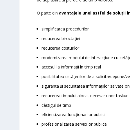
O parte din
avantajele unei astfel de soluții 
simplificarea procedurilor
reducerea biroctației
reducerea costurilor
modernizarea modului de interacțiune cu cetățe
accesul la informații în timp real
posibilitatea cetățenilor de a solicita/depune/v
siguranța și securitatea informațiilor salvate on
reducerea timpului alocat necesar unor taskuri 
câstigul de timp
eficientizarea funcționarilor publici
profesionalizarea serviciilor publice