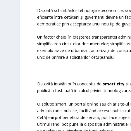
Datorită schimbărilor tehnologice,economice, socia
eficiente între cetățeni şi guvernanţi devine un f
democratice prin acceptarea unui nou tip de guv
Un factor cheie în creșterea transparenței admini
simplificarea circuitelor documentelor; simplifica
exemplu avize de urbanism, autorizații de construcți
unic de primire a solicitărilor cetățeanului.
Datorită inovărilor în conceptul de
smart city
și 
publică a fost luată în calcul privind tehnologizare
O soluție smart, un portal online sau chiar site-ul
administraţiei publice, facilitând accesul publicului 
Cetăţenii pot beneficia de servicii, pot face suges
ultimul rand, pot pune la dispoziţia administraţiei
de deplasare și pierdere de timp valoros.