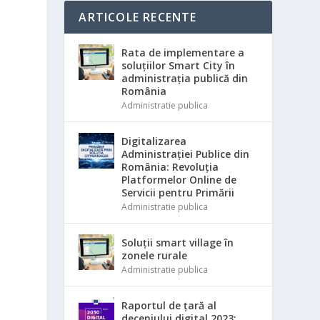
ARTICOLE RECENTE
Rata de implementare a
soluțiilor Smart City în
administrația publică din
România
Administratie publica
Digitalizarea
Administrației Publice din
România: Revoluția
Platformelor Online de
Servicii pentru Primării
Administratie publica
Soluții smart village în
zonele rurale
.
Administratie publica
e
Raportul de țară al
deceniului digital 2023: