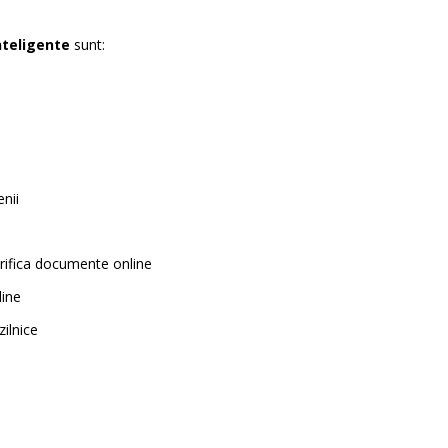
inteligente
sunt:
nii
erifica documente online
line
zilnice