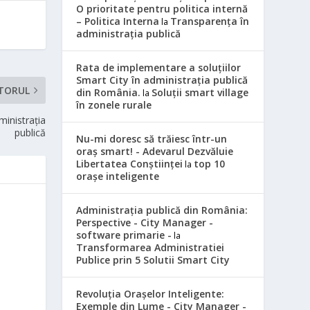
O prioritate pentru politica internă
– Politica Interna
Transparența în
la
administrația publică
Rata de implementare a soluțiilor
Smart City în administrația publică
TORUL
din România.
Soluții smart village
la
în zonele rurale
ministrația
publică
Nu-mi doresc să trăiesc într-un
oraș smart! - Adevarul Dezvăluie
Libertatea Conștiinței
top 10
la
orașe inteligente
Administrația publică din România:
Perspective - City Manager -
software primarie -
la
Transformarea Administratiei
Publice prin 5 Solutii Smart City
Revoluția Orașelor Inteligente:
Exemple din Lume - City Manager -