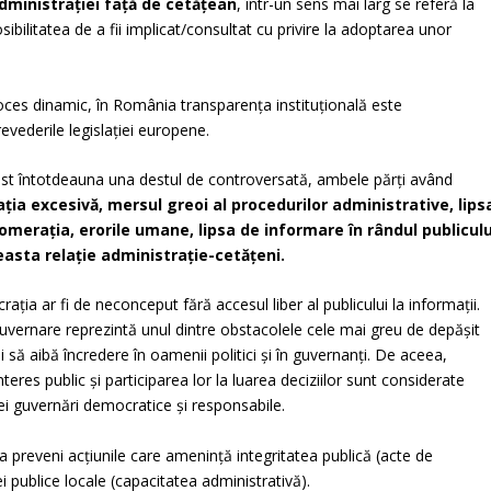
i administraţiei faţă de cetăţean
, într-un sens mai larg se referă la
osibilitatea de a fii implicat/consultat cu privire la adoptarea unor
roces dinamic, în România transparența instituțională este
evederile legislației europene.
 fost întotdeauna una destul de controversată, ambele părți având
aţia excesivă, mersul greoi al procedurilor administrative, lips
glomeraţia, erorile umane, lipsa de informare în rândul publiculu
easta relaţie administraţie-cetățeni.
ţia ar fi de neconceput fără accesul liber al publicului la informaţii.
e guvernare reprezintă unul dintre obstacolele cele mai greu de depăşit
 să aibă încredere în oamenii politici şi în guvernanţi. De aceea,
nteres public şi participarea lor la luarea deciziilor sunt considerate
i guvernări democratice şi responsabile.
a preveni acţiunile care ameninţă integritatea publică (acte de
i publice locale (capacitatea administrativă).