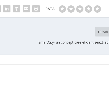
RATĂ:
URMĂ
SmartCity- un concept care eficientizează ad