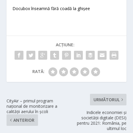
Docubox înseamnă fără coadă la ghișee
ACȚIUNE:
RATĂ:
URMĂTORUL
CityAir – primul program
național de monitorizare a
calității aerului în școli
Indicele economiei și
societății digitale (DESI)
ANTERIOR
pentru 2021: România, pe
ultimul loc