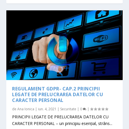
REGULAMENT GDPR- CAP.2 PRINCIPII
LEGATE DE PRELUCRAREA DATELOR CU
CARACTER PERSONAL
de
Ana Ionica
|
iun. 4, 2021
|
Securitate
|
0
|
PRINCIPII LEGATE DE PRELUCRAREA DATELOR CU
CARACTER PERSONAL – un principiu esenţial, strâns...