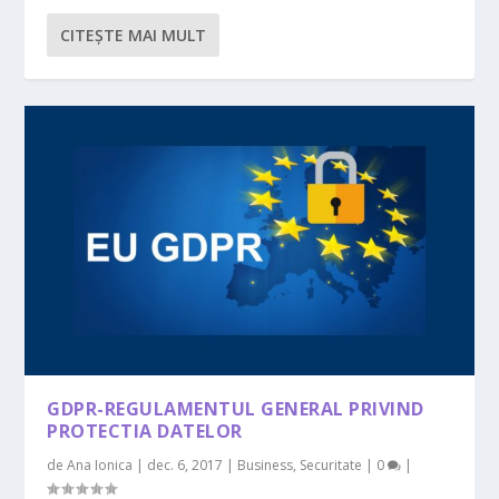
CITEŞTE MAI MULT
GDPR-REGULAMENTUL GENERAL PRIVIND
PROTECTIA DATELOR
de
Ana Ionica
|
dec. 6, 2017
|
Business
,
Securitate
|
0
|