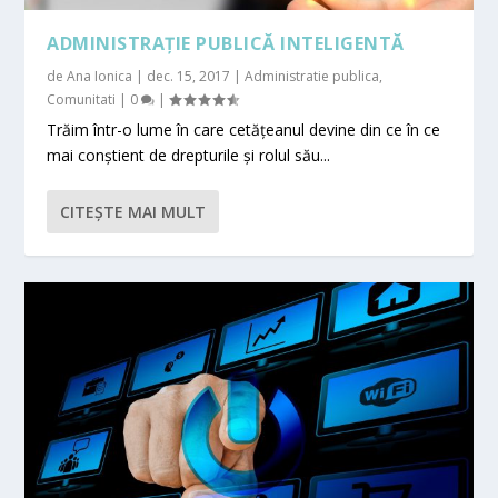
ADMINISTRAȚIE PUBLICĂ INTELIGENTĂ
de
Ana Ionica
|
dec. 15, 2017
|
Administratie publica
,
Comunitati
|
0
|
Trăim într-o lume în care cetățeanul devine din ce în ce
mai conștient de drepturile și rolul său...
CITEŞTE MAI MULT