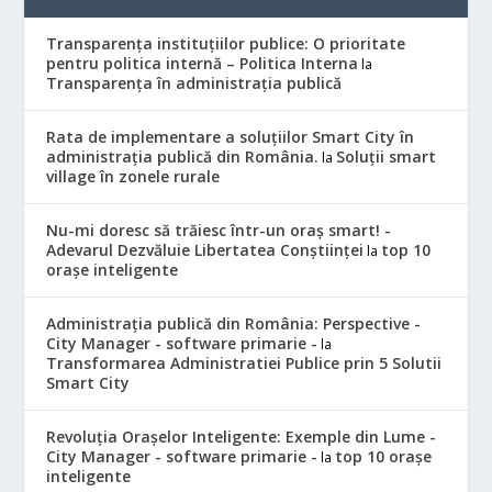
Transparența instituțiilor publice: O prioritate
pentru politica internă – Politica Interna
la
Transparența în administrația publică
Rata de implementare a soluțiilor Smart City în
administrația publică din România.
Soluții smart
la
village în zonele rurale
Nu-mi doresc să trăiesc într-un oraș smart! -
Adevarul Dezvăluie Libertatea Conștiinței
top 10
la
orașe inteligente
Administrația publică din România: Perspective -
City Manager - software primarie -
la
Transformarea Administratiei Publice prin 5 Solutii
Smart City
Revoluția Orașelor Inteligente: Exemple din Lume -
City Manager - software primarie -
top 10 orașe
la
inteligente