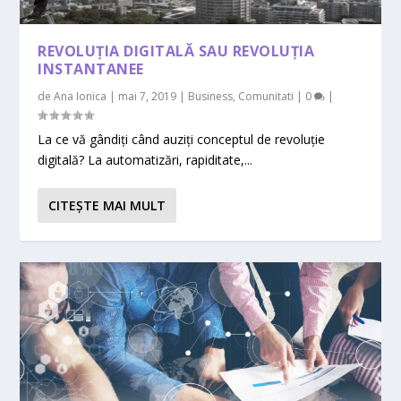
REVOLUȚIA DIGITALĂ SAU REVOLUȚIA
INSTANTANEE
de
Ana Ionica
|
mai 7, 2019
|
Business
,
Comunitati
|
0
|
La ce vă gândiți când auziți conceptul de revoluție
digitală? La automatizări, rapiditate,...
CITEŞTE MAI MULT