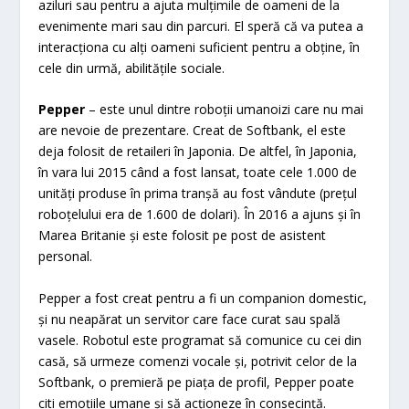
aziluri sau pentru a ajuta mulțimile de oameni de la
evenimente mari sau din parcuri. El speră că va putea a
interacționa cu alți oameni suficient pentru a obține, în
cele din urmă, abilitățile sociale.
Pepper
– este unul dintre roboții umanoizi care nu mai
are nevoie de prezentare. Creat de Softbank, el este
deja folosit de retaileri în Japonia. De altfel, în Japonia,
în vara lui 2015 când a fost lansat, toate cele 1.000 de
unități produse în prima tranșă au fost vândute (prețul
roboțelului era de 1.600 de dolari). În 2016 a ajuns și în
Marea Britanie și este folosit pe post de asistent
personal.
Pepper a fost creat pentru a fi un companion domestic,
și nu neapărat un servitor care face curat sau spală
vasele. Robotul este programat să comunice cu cei din
casă, să urmeze comenzi vocale și, potrivit celor de la
Softbank, o premieră pe piața de profil, Pepper poate
citi emoțiile umane și să acționeze în consecință.