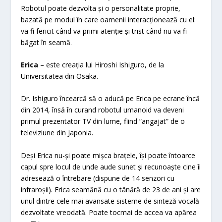
Robotul poate dezvolta și o personalitate proprie,
bazată pe modul în care oamenii interacționează cu el:
va fi fericit când va primi atenție și trist când nu va fi
băgat în seamă.
Erica
– este creația lui Hiroshi Ishiguro, de la
Universitatea din Osaka.
Dr. Ishiguro încearcă să o aducă pe Erica pe ecrane încă
din 2014, însă în curand robotul umanoid va deveni
primul prezentator TV din lume, fiind ”angajat” de o
televiziune din Japonia.
Deși Erica nu-și poate mișca brațele, își poate întoarce
capul spre locul de unde aude sunet și recunoaște cine îi
adresează o întrebare (dispune de 14 senzori cu
infraroșii). Erica seamănă cu o tânără de 23 de ani și are
unul dintre cele mai avansate sisteme de sinteză vocală
dezvoltate vreodată. Poate tocmai de accea va apărea