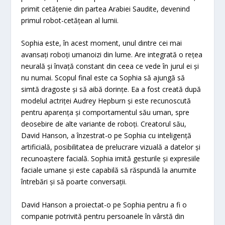
primit cetățenie din partea Arabiei Saudite, devenind
primul robot-cetățean al lumii.
Sophia este, în acest moment, unul dintre cei mai
avansați roboți umanoizi din lume. Are integrată o rețea
neurală și învață constant din ceea ce vede în jurul ei și
nu numai. Scopul final este ca Sophia să ajungă să
simtă dragoste și să aibă dorințe. Ea a fost creată după
modelul actriței Audrey Hepburn și este recunoscută
pentru aparența și comportamentul său uman, spre
deosebire de alte variante de roboți. Creatorul său,
David Hanson, a înzestrat-o pe Sophia cu inteligență
artificială, posibilitatea de prelucrare vizuală a datelor și
recunoaștere facială. Sophia imită gesturile și expresiile
faciale umane și este capabilă să răspundă la anumite
întrebări și să poarte conversații.
David Hanson a proiectat-o pe Sophia pentru a fi o
companie potrivită pentru persoanele în vârstă din