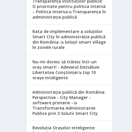
Transparența instituțiilor publice:
O prioritate pentru politica internă
– Politica Interna
Transparența în
la
administrația publică
Rata de implementare a soluțiilor
Smart City în administrația publică
din România.
Soluții smart village
la
în zonele rurale
Nu-mi doresc să trăiesc într-un
oraș smart! - Adevarul Dezvăluie
Libertatea Conștiinței
top 10
la
orașe inteligente
Administrația publică din România:
Perspective - City Manager -
software primarie -
la
Transformarea Administratiei
Publice prin 5 Solutii Smart City
Revoluția Orașelor Inteligente: