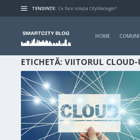
TENDINȚE:
Ce face soluția CityManager?
HOME
COMUNI
ETICHETĂ:
VIITORUL CLOUD-U