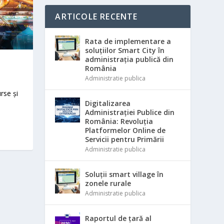
ARTICOLE RECENTE
Rata de implementare a
soluțiilor Smart City în
administrația publică din
România
Administratie publica
rse și
Digitalizarea
Administrației Publice din
România: Revoluția
Platformelor Online de
Servicii pentru Primării
Administratie publica
Soluții smart village în
zonele rurale
Administratie publica
Raportul de țară al