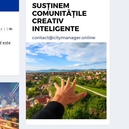
te
|
0
l este