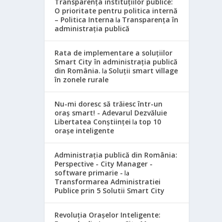
Transparența instituțiilor publice:
O prioritate pentru politica internă
– Politica Interna
Transparența în
la
administrația publică
Rata de implementare a soluțiilor
Smart City în administrația publică
din România.
Soluții smart village
la
în zonele rurale
Nu-mi doresc să trăiesc într-un
oraș smart! - Adevarul Dezvăluie
Libertatea Conștiinței
top 10
la
orașe inteligente
Administrația publică din România:
Perspective - City Manager -
software primarie -
la
Transformarea Administratiei
Publice prin 5 Solutii Smart City
Revoluția Orașelor Inteligente: