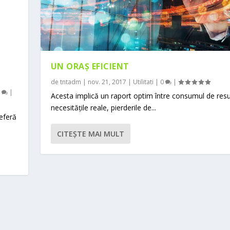
UN ORAȘ EFICIENT
de
tntadm
|
nov. 21, 2017
|
Utilitati
|
0
|
0
|
Acesta implică un raport optim între consumul de resu
necesitățile reale, pierderile de...
eferă
CITEŞTE MAI MULT