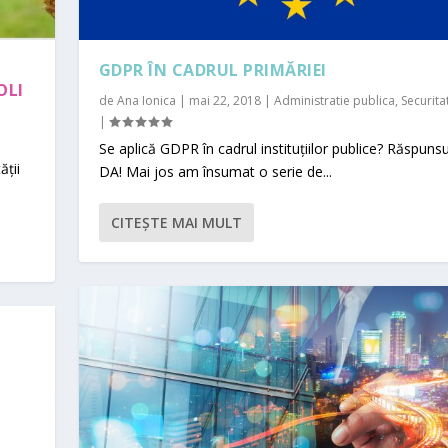
GDPR ÎN CADRUL PRIMĂRIEI
OLI
de
Ana Ionica
|
mai 22, 2018
|
Administratie publica
,
Securita
|
Se aplică GDPR în cadrul instituțiilor publice? Răspunsu
ății
DA! Mai jos am însumat o serie de...
CITEŞTE MAI MULT