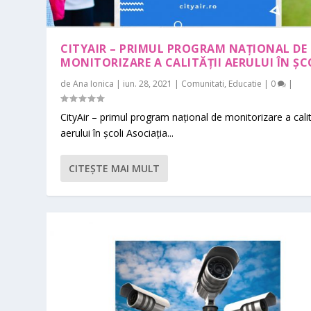
CITYAIR – PRIMUL PROGRAM NAȚIONAL DE
MONITORIZARE A CALITĂȚII AERULUI ÎN ȘC
de
Ana Ionica
|
iun. 28, 2021
|
Comunitati
,
Educatie
|
0
|
CityAir – primul program național de monitorizare a calit
aerului în școli Asociația...
CITEŞTE MAI MULT