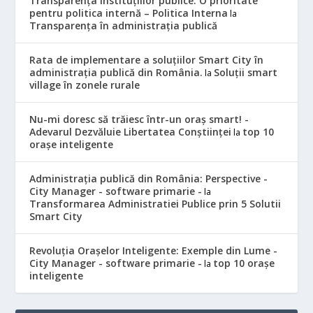
Transparența instituțiilor publice: O prioritate
pentru politica internă – Politica Interna
la
Transparența în administrația publică
Rata de implementare a soluțiilor Smart City în
administrația publică din România.
Soluții smart
la
village în zonele rurale
Nu-mi doresc să trăiesc într-un oraș smart! -
Adevarul Dezvăluie Libertatea Conștiinței
top 10
la
orașe inteligente
Administrația publică din România: Perspective -
City Manager - software primarie -
la
Transformarea Administratiei Publice prin 5 Solutii
Smart City
Revoluția Orașelor Inteligente: Exemple din Lume -
City Manager - software primarie -
top 10 orașe
la
inteligente