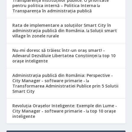
Transparența instituțiilor publice: O prioritate
pentru politica internă – Politica Interna
la
Transparența în administrația publică
Rata de implementare a soluțiilor Smart City în
administrația publică din România.
Soluții smart
la
village în zonele rurale
Nu-mi doresc să trăiesc într-un oraș smart! -
Adevarul Dezvăluie Libertatea Conștiinței
top 10
la
orașe inteligente
Administrația publică din România: Perspective -
City Manager - software primarie -
la
Transformarea Administratiei Publice prin 5 Solutii
Smart City
Revoluția Orașelor Inteligente: Exemple din Lume -
City Manager - software primarie -
top 10 orașe
la
inteligente