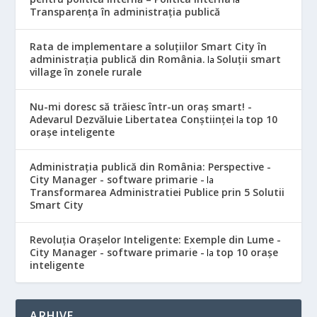
Transparența în administrația publică
Rata de implementare a soluțiilor Smart City în
administrația publică din România.
Soluții smart
la
village în zonele rurale
Nu-mi doresc să trăiesc într-un oraș smart! -
Adevarul Dezvăluie Libertatea Conștiinței
top 10
la
orașe inteligente
Administrația publică din România: Perspective -
City Manager - software primarie -
la
Transformarea Administratiei Publice prin 5 Solutii
Smart City
Revoluția Orașelor Inteligente: Exemple din Lume -
City Manager - software primarie -
top 10 orașe
la
inteligente
ARHIVE