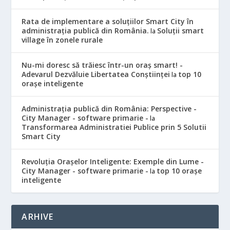
Rata de implementare a soluțiilor Smart City în
administrația publică din România.
Soluții smart
la
village în zonele rurale
Nu-mi doresc să trăiesc într-un oraș smart! -
Adevarul Dezvăluie Libertatea Conștiinței
top 10
la
orașe inteligente
Administrația publică din România: Perspective -
City Manager - software primarie -
la
Transformarea Administratiei Publice prin 5 Solutii
Smart City
Revoluția Orașelor Inteligente: Exemple din Lume -
City Manager - software primarie -
top 10 orașe
la
inteligente
ARHIVE