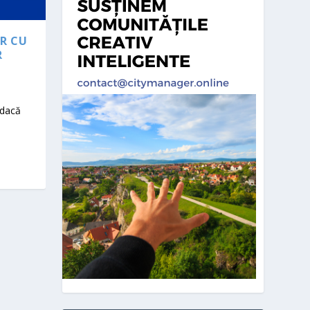
OR CU
R
 dacă