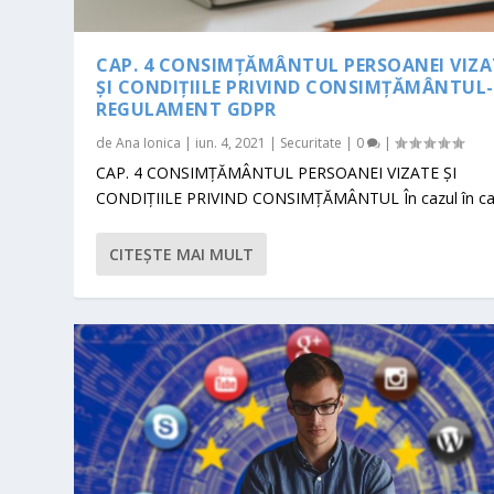
CAP. 4 CONSIMŢĂMÂNTUL PERSOANEI VIZA
ŞI CONDIŢIILE PRIVIND CONSIMŢĂMÂNTUL-
REGULAMENT GDPR
de
Ana Ionica
|
iun. 4, 2021
|
Securitate
|
0
|
CAP. 4 CONSIMŢĂMÂNTUL PERSOANEI VIZATE ŞI
CONDIŢIILE PRIVIND CONSIMŢĂMÂNTUL În cazul în car
CITEŞTE MAI MULT