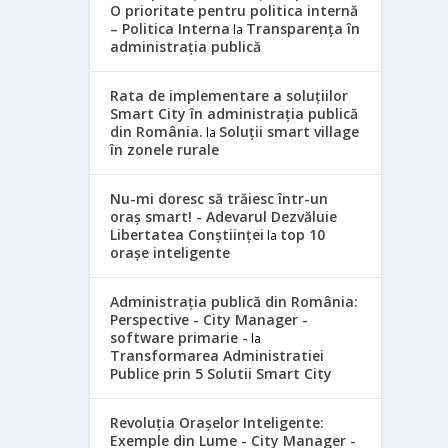
O prioritate pentru politica internă
– Politica Interna
Transparența în
la
administrația publică
Rata de implementare a soluțiilor
Smart City în administrația publică
din România.
Soluții smart village
la
în zonele rurale
Nu-mi doresc să trăiesc într-un
oraș smart! - Adevarul Dezvăluie
Libertatea Conștiinței
top 10
la
orașe inteligente
Administrația publică din România:
Perspective - City Manager -
software primarie -
la
Transformarea Administratiei
Publice prin 5 Solutii Smart City
Revoluția Orașelor Inteligente:
Exemple din Lume - City Manager -