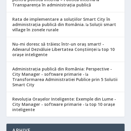
Transparența în administrația publică
Rata de implementare a soluțiilor Smart City în
administrația publică din România.
Soluții smart
la
village în zonele rurale
Nu-mi doresc să trăiesc într-un oraș smart! -
Adevarul Dezvăluie Libertatea Conștiinței
top 10
la
orașe inteligente
Administrația publică din România: Perspective -
City Manager - software primarie -
la
Transformarea Administratiei Publice prin 5 Solutii
Smart City
Revoluția Orașelor Inteligente: Exemple din Lume -
City Manager - software primarie -
top 10 orașe
la
inteligente
ARHIVE