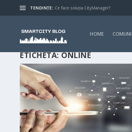
TENDINȚE:
Ce face soluția CityManager?
HOME
COMUNI
ETICHETĂ:
ONLINE