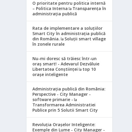
O prioritate pentru politica internă
– Politica Interna
Transparența în
la
administrația publică
Rata de implementare a soluțiilor
Smart City în administrația publică
din România.
Soluții smart village
la
în zonele rurale
Nu-mi doresc să trăiesc într-un
oraș smart! - Adevarul Dezvăluie
Libertatea Conștiinței
top 10
la
orașe inteligente
Administrația publică din România:
Perspective - City Manager -
software primarie -
la
Transformarea Administratiei
Publice prin 5 Solutii Smart City
Revoluția Orașelor Inteligente:
Exemple din Lume - City Manager -