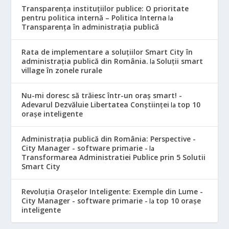
Transparența instituțiilor publice: O prioritate
pentru politica internă – Politica Interna
la
Transparența în administrația publică
Rata de implementare a soluțiilor Smart City în
administrația publică din România.
Soluții smart
la
village în zonele rurale
Nu-mi doresc să trăiesc într-un oraș smart! -
Adevarul Dezvăluie Libertatea Conștiinței
top 10
la
orașe inteligente
Administrația publică din România: Perspective -
City Manager - software primarie -
la
Transformarea Administratiei Publice prin 5 Solutii
Smart City
Revoluția Orașelor Inteligente: Exemple din Lume -
City Manager - software primarie -
top 10 orașe
la
inteligente