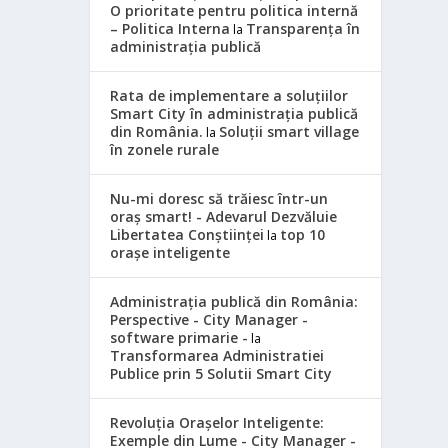
O prioritate pentru politica internă
– Politica Interna
Transparența în
la
administrația publică
Rata de implementare a soluțiilor
Smart City în administrația publică
din România.
Soluții smart village
la
în zonele rurale
Nu-mi doresc să trăiesc într-un
oraș smart! - Adevarul Dezvăluie
Libertatea Conștiinței
top 10
la
orașe inteligente
Administrația publică din România:
Perspective - City Manager -
software primarie -
la
Transformarea Administratiei
Publice prin 5 Solutii Smart City
Revoluția Orașelor Inteligente:
Exemple din Lume - City Manager -