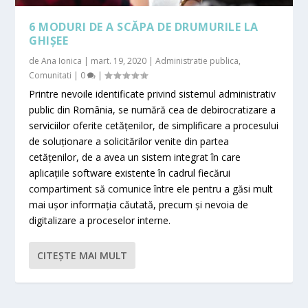
6 MODURI DE A SCĂPA DE DRUMURILE LA
GHIȘEE
de
Ana Ionica
|
mart. 19, 2020
|
Administratie publica
,
Comunitati
|
0
|
Printre nevoile identificate privind sistemul administrativ
public din România, se numără cea de debirocratizare a
serviciilor oferite cetăţenilor, de simplificare a procesului
de soluţionare a solicitărilor venite din partea
cetăţenilor, de a avea un sistem integrat în care
aplicațiile software existente în cadrul fiecărui
compartiment să comunice între ele pentru a găsi mult
mai ușor informația căutată, precum și nevoia de
digitalizare a proceselor interne.
CITEŞTE MAI MULT