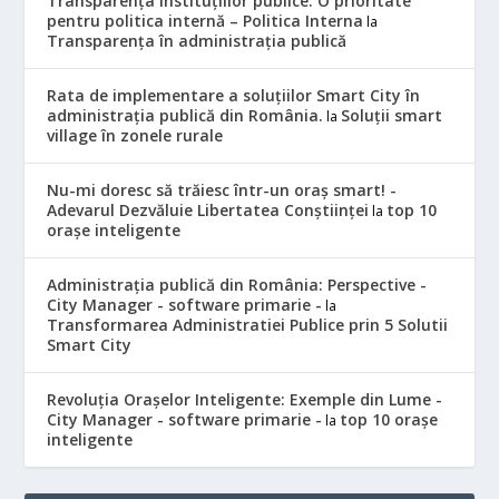
Transparența instituțiilor publice: O prioritate
pentru politica internă – Politica Interna
la
Transparența în administrația publică
Rata de implementare a soluțiilor Smart City în
administrația publică din România.
Soluții smart
la
village în zonele rurale
Nu-mi doresc să trăiesc într-un oraș smart! -
Adevarul Dezvăluie Libertatea Conștiinței
top 10
la
orașe inteligente
Administrația publică din România: Perspective -
City Manager - software primarie -
la
Transformarea Administratiei Publice prin 5 Solutii
Smart City
Revoluția Orașelor Inteligente: Exemple din Lume -
City Manager - software primarie -
top 10 orașe
la
inteligente