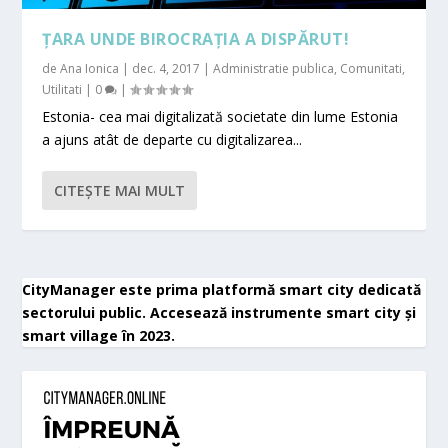
ȚARA UNDE BIROCRAȚIA A DISPĂRUT!
de
Ana Ionica
|
dec. 4, 2017
|
Administratie publica
,
Comunitati
,
Utilitati
|
0
|
Estonia- cea mai digitalizată societate din lume Estonia
a ajuns atât de departe cu digitalizarea...
CITEŞTE MAI MULT
CityManager este prima platformă smart city dedicată
sectorului public. Accesează instrumente smart city și
smart village în 2023.