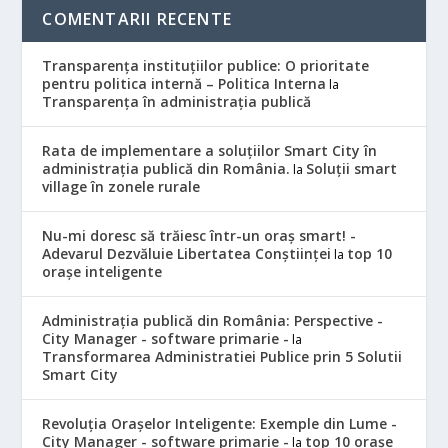
COMENTARII RECENTE
Transparența instituțiilor publice: O prioritate
pentru politica internă – Politica Interna
la
Transparența în administrația publică
Rata de implementare a soluțiilor Smart City în
administrația publică din România.
Soluții smart
la
village în zonele rurale
Nu-mi doresc să trăiesc într-un oraș smart! -
Adevarul Dezvăluie Libertatea Conștiinței
top 10
la
orașe inteligente
Administrația publică din România: Perspective -
City Manager - software primarie -
la
Transformarea Administratiei Publice prin 5 Solutii
Smart City
Revoluția Orașelor Inteligente: Exemple din Lume -
City Manager - software primarie -
top 10 orașe
la