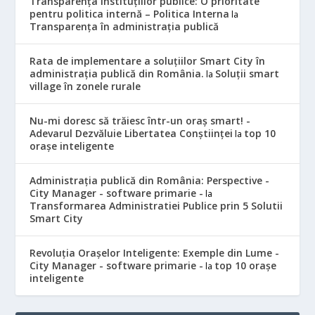
Transparența instituțiilor publice: O prioritate
pentru politica internă – Politica Interna
la
Transparența în administrația publică
Rata de implementare a soluțiilor Smart City în
administrația publică din România.
Soluții smart
la
village în zonele rurale
Nu-mi doresc să trăiesc într-un oraș smart! -
Adevarul Dezvăluie Libertatea Conștiinței
top 10
la
orașe inteligente
Administrația publică din România: Perspective -
City Manager - software primarie -
la
Transformarea Administratiei Publice prin 5 Solutii
Smart City
Revoluția Orașelor Inteligente: Exemple din Lume -
City Manager - software primarie -
top 10 orașe
la
inteligente