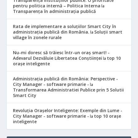
Transparența instituțiilor publice: O prioritate
pentru politica internă – Politica Interna
la
Transparența în administrația publică
Rata de implementare a soluțiilor Smart City în
administrația publică din România.
Soluții smart
la
village în zonele rurale
Nu-mi doresc să trăiesc într-un oraș smart! -
Adevarul Dezvăluie Libertatea Conștiinței
top 10
la
orașe inteligente
Administrația publică din România: Perspective -
City Manager - software primarie -
la
Transformarea Administratiei Publice prin 5 Solutii
Smart City
Revoluția Orașelor Inteligente: Exemple din Lume -
City Manager - software primarie -
top 10 orașe
la
inteligente