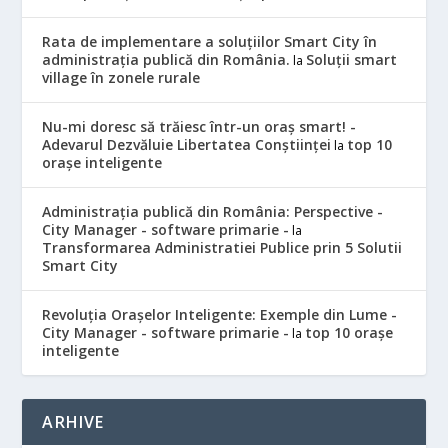
Rata de implementare a soluțiilor Smart City în
administrația publică din România.
Soluții smart
la
village în zonele rurale
Nu-mi doresc să trăiesc într-un oraș smart! -
Adevarul Dezvăluie Libertatea Conștiinței
top 10
la
orașe inteligente
Administrația publică din România: Perspective -
City Manager - software primarie -
la
Transformarea Administratiei Publice prin 5 Solutii
Smart City
Revoluția Orașelor Inteligente: Exemple din Lume -
City Manager - software primarie -
top 10 orașe
la
inteligente
ARHIVE