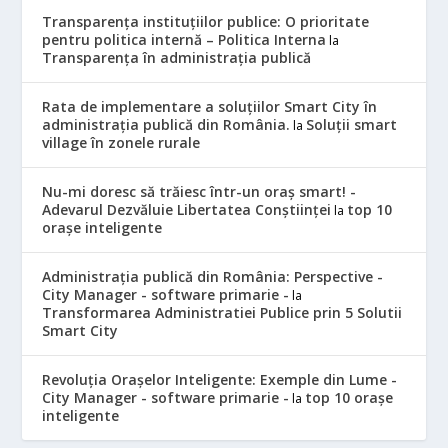
Transparența instituțiilor publice: O prioritate
pentru politica internă – Politica Interna
la
Transparența în administrația publică
Rata de implementare a soluțiilor Smart City în
administrația publică din România.
Soluții smart
la
village în zonele rurale
Nu-mi doresc să trăiesc într-un oraș smart! -
Adevarul Dezvăluie Libertatea Conștiinței
top 10
la
orașe inteligente
Administrația publică din România: Perspective -
City Manager - software primarie -
la
Transformarea Administratiei Publice prin 5 Solutii
Smart City
Revoluția Orașelor Inteligente: Exemple din Lume -
City Manager - software primarie -
top 10 orașe
la
inteligente