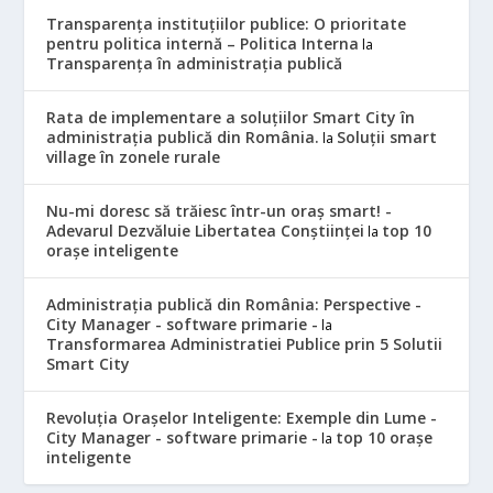
Transparența instituțiilor publice: O prioritate
pentru politica internă – Politica Interna
la
Transparența în administrația publică
Rata de implementare a soluțiilor Smart City în
administrația publică din România.
Soluții smart
la
village în zonele rurale
Nu-mi doresc să trăiesc într-un oraș smart! -
Adevarul Dezvăluie Libertatea Conștiinței
top 10
la
orașe inteligente
Administrația publică din România: Perspective -
City Manager - software primarie -
la
Transformarea Administratiei Publice prin 5 Solutii
Smart City
Revoluția Orașelor Inteligente: Exemple din Lume -
City Manager - software primarie -
top 10 orașe
la
inteligente