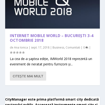
INTERNET MOBILE WORLD – BUCUREȘTI 3-4
OCTOMBRIE 2018
de
Ana Ionica
|
sept. 17, 2018
|
Business
,
Comunitati
|
0
|
La cea de-a șaptea ediție, IMWorld 2018 reprezintă un
eveniment de neratat pentru furnizorii și...
CITEŞTE MAI MULT
CityManager este prima platformă smart city dedicată
sectorului public. Accesează instrumente smart city și