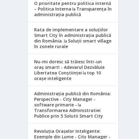
O prioritate pentru politica internă
– Politica Interna
Transparența în
la
administrația publică
Rata de implementare a soluțiilor
Smart City în administrația publică
din România.
Soluții smart village
la
în zonele rurale
Nu-mi doresc să trăiesc într-un
oraș smart! - Adevarul Dezvăluie
Libertatea Conștiinței
top 10
la
orașe inteligente
Administrația publică din România:
Perspective - City Manager -
software primarie -
la
Transformarea Administratiei
Publice prin 5 Solutii Smart City
Revoluția Orașelor Inteligente:
Exemple din Lume - City Manager -