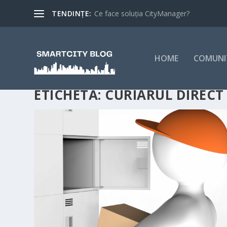
TENDINȚE:
Ce face soluția CityManager?
HOME
COMUNI
ETICHETĂ:
CURIARUL DIRECT