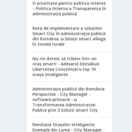
O prioritate pentru politica internă
– Politica Interna
Transparența în
la
administrația publică
Rata de implementare a soluțiilor
Smart City în administrația publică
din România.
Soluții smart village
la
în zonele rurale
Nu-mi doresc să trăiesc într-un
oraș smart! - Adevarul Dezvăluie
Libertatea Conștiinței
top 10
la
orașe inteligente
Administrația publică din România:
Perspective - City Manager -
software primarie -
la
Transformarea Administratiei
Publice prin 5 Solutii Smart City
Revoluția Orașelor Inteligente:
Exemple din Lume - City Manager -