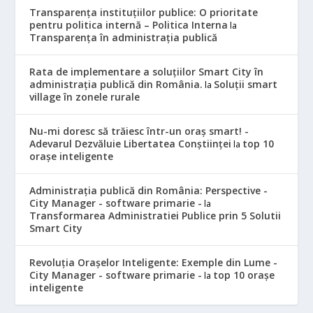
Transparența instituțiilor publice: O prioritate
pentru politica internă – Politica Interna
la
Transparența în administrația publică
Rata de implementare a soluțiilor Smart City în
administrația publică din România.
Soluții smart
la
village în zonele rurale
Nu-mi doresc să trăiesc într-un oraș smart! -
Adevarul Dezvăluie Libertatea Conștiinței
top 10
la
orașe inteligente
Administrația publică din România: Perspective -
City Manager - software primarie -
la
Transformarea Administratiei Publice prin 5 Solutii
Smart City
Revoluția Orașelor Inteligente: Exemple din Lume -
City Manager - software primarie -
top 10 orașe
la
inteligente