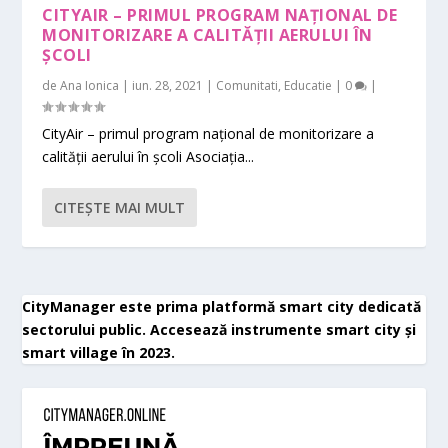
CITYAIR – PRIMUL PROGRAM NAȚIONAL DE
MONITORIZARE A CALITĂȚII AERULUI ÎN
ȘCOLI
de
Ana Ionica
|
iun. 28, 2021
|
Comunitati
,
Educatie
|
0
|
CityAir – primul program național de monitorizare a
calității aerului în școli Asociația...
CITEŞTE MAI MULT
CityManager este prima platformă smart city dedicată
sectorului public. Accesează instrumente smart city și
smart village în 2023.