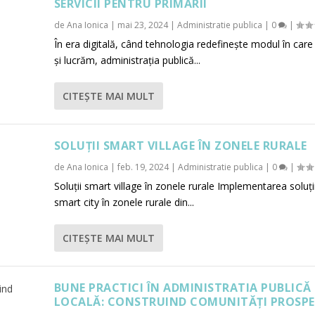
SERVICII PENTRU PRIMĂRII
de
Ana Ionica
|
mai 23, 2024
|
Administratie publica
|
0
|
În era digitală, când tehnologia redefinește modul în care
și lucrăm, administrația publică...
CITEŞTE MAI MULT
SOLUȚII SMART VILLAGE ÎN ZONELE RURALE
de
Ana Ionica
|
feb. 19, 2024
|
Administratie publica
|
0
|
Soluții smart village în zonele rurale Implementarea soluți
smart city în zonele rurale din...
CITEŞTE MAI MULT
BUNE PRACTICI ÎN ADMINISTRATIA PUBLICĂ
LOCALĂ: CONSTRUIND COMUNITĂȚI PROSPE