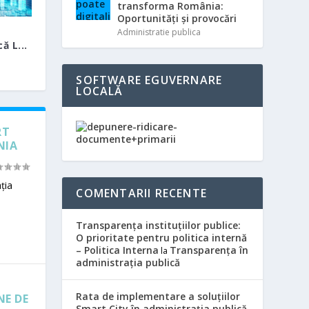
transforma România:
Oportunități și provocări
Administratie publica
ă L...
SOFTWARE EGUVERNARE
LOCALĂ
RT
NIA
ția
COMENTARII RECENTE
Transparența instituțiilor publice:
O prioritate pentru politica internă
– Politica Interna
Transparența în
la
administrația publică
N
Rata de implementare a soluțiilor
NE DE
Smart City în administrația publică