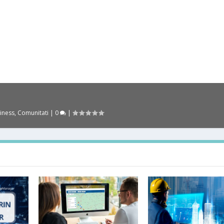
iness
,
Comunitati
|
0
|