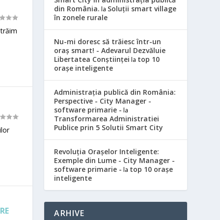
din România.
Soluții smart village
la
în zonele rurale
 trăim
Nu-mi doresc să trăiesc într-un
oraș smart! - Adevarul Dezvăluie
Libertatea Conștiinței
top 10
la
orașe inteligente
Administrația publică din România:
Perspective - City Manager -
software primarie -
la
Transformarea Administratiei
Publice prin 5 Solutii Smart City
ilor
Revoluția Orașelor Inteligente:
Exemple din Lume - City Manager -
software primarie -
top 10 orașe
la
inteligente
RE
ARHIVE