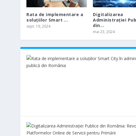
Rata de implementare a
Digitalizarea
soluțiilor Smart ...
Administrației Pub
din...
sept. 19, 2024
mai 23, 2024
TOP 10 ORAȘE INTELIGENTE
RATA DE IMPLEMENTARE A SOLUȚIIL
Postat de
Postat de
Ana Ionica
Ana Ionica
|
|
ian. 13, 2021
sept. 19, 2024
|
|
Comunitati
Administratie publica
|
0
|
|