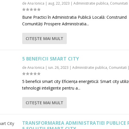
de
Ana Ionica
|
aug. 22, 2023
|
Administratie publica
,
Comunitati
Bune Practici în Administratia Publică Locală: Construind
Comunități Prospere Administratia...
CITEŞTE MAI MULT
5 BENEFICII SMART CITY
de
Ana Ionica
|
iun. 26, 2023
|
Administratie publica
,
Comunitati
5 beneficii smart city Eficiența energetică: Smart city utili
tehnologii inteligente pentru a...
CITEŞTE MAI MULT
TRANSFORMAREA ADMINISTRATIEI PUBLICE 
5 SOLUTII SMART CITY