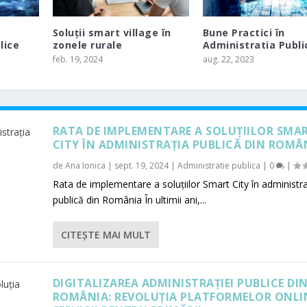
Soluții smart village în
Bune Practici în
lice
zonele rurale
Administratia Public
feb. 19, 2024
aug. 22, 2023
RATA DE IMPLEMENTARE A SOLUȚIILOR SMA
CITY ÎN ADMINISTRAȚIA PUBLICĂ DIN ROMÂ
de
Ana Ionica
|
sept. 19, 2024
|
Administratie publica
|
0
|
Rata de implementare a soluțiilor Smart City în administra
OR SMART CITY ÎN AD...
publică din România În ultimii ani,...
0
|
CITEŞTE MAI MULT
DIGITALIZAREA ADMINISTRAȚIEI PUBLICE DI
ROMÂNIA: REVOLUȚIA PLATFORMELOR ONLI