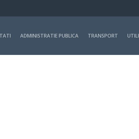
ity în adminis...
TATI
ADMINISTRATIE PUBLICA
TRANSPORT
UTIL